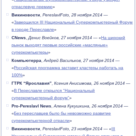
отраслевую премию
»
Викиновости
,
PereslavlFoto, 28 ноября 2014
—
«
Завершился III Национальный Суперкомпьютерный Форум
в городе Переславле
»
CNews
,
Денис Воейков, 27 ноября 2014
— «
На широкий
рынок выходят первые российские «масляные»
суперкомпьютеры
»
Компьютерра
,
Андрей Васильков, 27 ноября 2014
—
«
Российская программа заставит кластеры работать на
100%
»
ГТРК “Ярославия”
,
Ксения Анисимова, 26 ноября 2014
—
«
В Переславле открылся “Национальный
суперкомпьютерный форум”
»
Pro-Pereslavl News
,
Алена Кукушкина, 26 ноября 2014
—
«
Без переславцев было бы невозможно развитие
суперкомпьютерной отрасли
»
Викиновости
,
PereslavlFoto, 23 ноября 2014
— «
III
Национальный Суперкомпьютерный Форум открылся в