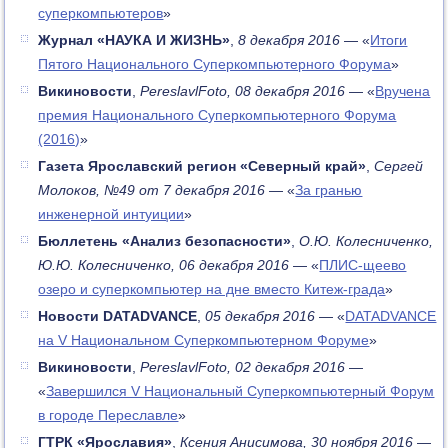
суперкомпьютеров
»
Журнал «НАУКА И ЖИЗНЬ»
,
8 декабря 2016
— «
Итоги
Пятого Национального Суперкомпьютерного Форума
»
Викиновости
,
PereslavlFoto, 08 декабря 2016
— «
Вручена
премия Национального Суперкомпьютерного Форума
(2016)
»
Газета Ярославский регион «Северный край»
,
Сергей
Молоков, №49 от 7 декабря 2016
— «
За гранью
инженерной интуиции
»
Бюллетень «Анализ безопасности»
,
О.Ю. Колесниченко,
Ю.Ю. Колесниченко, 06 декабря 2016
— «
ПЛИС-щеево
озеро и суперкомпьютер на дне вместо Китеж-града
»
Новости DATADVANCE
,
05 декабря 2016
— «
DATADVANCE
на V Национальном Суперкомпьютерном Форуме
»
Викиновости
,
PereslavlFoto, 02 декабря 2016
—
«
Завершился V Национальный Суперкомпьютерный Форум
в городе Переславле
»
ГТРК «Ярославия»
,
Ксения Анисимова, 30 ноября 2016
—