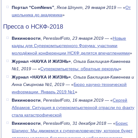
Портал “ComNews”
,
Яков Шпунт, 29 января 2019
— «
От
школьника до академика
»
Пресса о НСКФ-2018
Викиновости
,
PereslavlFoto, 23 января 2019
— «
Новые
кадры для Суперкомпьютерного Форума: участники
молодёжной конференции НСКФ делятся впечатлениями
»
Журнал «НАУКА И ЖИЗНЬ»
,
Ольга Баклицкая-Каменева
№1, 2019
— «
Суперкомпьютеры: обратные рекорды
»
Журнал «НАУКА И ЖИЗНЬ»
,
Ольга Баклицкая-Каменева и
Анна Смирнова №1, 2019
— «
Бюро научно-технической
информации. Январь 2019 №1
»
Викиновости
,
PereslavlFoto, 16 января 2019
— «
Сергей
Абрамов: Ситуация в суперкомпьютерной отрасли по факту
стала катастрофической
Викиновости
,
PereslavlFoto, 31 декабря 2018
— «
Борис
Шапиро: Мы движемся к суперчеловечеству, которое будет
сплавом человека биологического и небиологического