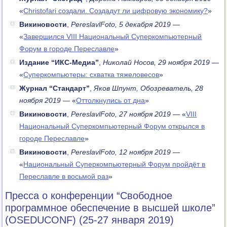
«
Christofari создали. Создадут ли цифровую экономику?
»
Викиновости
,
PereslavlFoto, 5 декабря 2019
—
«
Завершился VIII Национальный Суперкомпьютерный
Форум в городе Переславле
»
Издание “ИКС-Медиа”
,
Николай Носов, 29 ноября 2019
—
«
Суперкомпьютеры: схватка тяжеловесов
»
Журнал “Стандарт”
,
Яков Шпунт, Обозреватель, 28
ноября 2019
— «
Оттолкнулись от дна
»
Викиновости
,
PereslavlFoto, 27 ноября 2019
— «
VIII
Национальный Суперкомпьютерный Форум открылся в
городе Переславле
»
Викиновости
,
PereslavlFoto, 12 ноября 2019
—
«
Национальный Суперкомпьютерный Форум пройдёт в
Переславле в восьмой раз
»
Пресса о конференции “Свободное
программное обеспечение в высшей школе”
(OSEDUCONF) (25-27 января 2019)