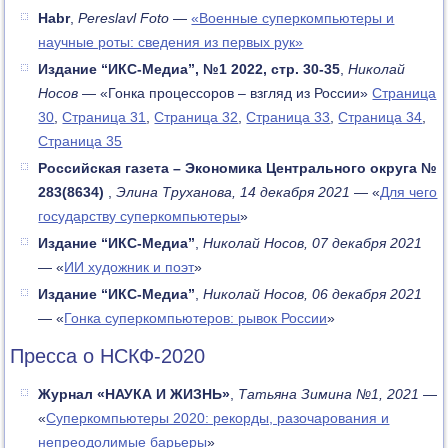
Habr
,
Pereslavl Foto
—
«Военные суперкомпьютеры и
научные роты: сведения из первых рук»
Издание “ИКС-Медиа”, №1 2022, стр. 30-35
,
Николай
Носов
— «Гонка процессоров – взгляд из России»
Страница
30
,
Страница 31
,
Страница 32
,
Страница 33
,
Страница 34
,
Страница 35
Российская газета – Экономика Центрального округа №
283(8634)
,
Элина Труханова, 14 декабря 2021
— «
Для чего
государству суперкомпьютеры
»
Издание “ИКС-Медиа”
,
Николай Носов, 07 декабря 2021
— «
ИИ художник и поэт
»
Издание “ИКС-Медиа”
,
Николай Носов, 06 декабря 2021
— «
Гонка суперкомпьютеров: рывок России
»
Пресса о НСКФ-2020
Журнал «НАУКА И ЖИЗНЬ»
,
Татьяна Зимина №1, 2021
—
«
Суперкомпьютеры 2020: рекорды, разочарования и
непреодолимые барьеры
»