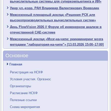
вычислительные системы для суперкомпьютинга и ИИ»
Умер чл.-корр. РАН Владимир Валентинович Воеводин
Межсезонный пленарный доклад «Решения РСК для
высокопроизводительных вычислительных систем»
День FlowVision 2026 // Форум об инженерном анализе в
отечественной CAE-системе
Межсезонный доклад «Мозг-на-чипе: реинжиниринг мозга
методами “лаборатория-на-чипе”» [13.03.2026 15:00–17:00]
Основное
Главная
Регистрация на НСКФ
Условия участия. Оргвзнос
Организаторы
Расписание НСКФ
Полезные ссылки
Схема мероприятия