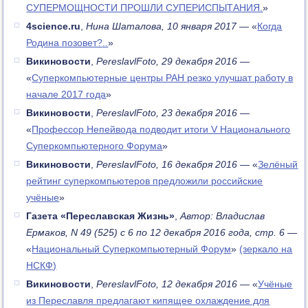
СУПЕРМОЩНОСТИ ПРОШЛИ СУПЕРИСПЫТАНИЯ.
»
4science.ru
,
Нина Шаталова, 10 января 2017
— «
Когда
Родина позовет?..
»
Викиновости
,
PereslavlFoto, 29 декабря 2016
—
«
Суперкомпьютерные центры РАН резко улучшат работу в
начале 2017 года
»
Викиновости
,
PereslavlFoto, 23 декабря 2016
—
«
Профессор Непейвода подводит итоги V Национального
Суперкомпьютерного Форума
»
Викиновости
,
PereslavlFoto, 16 декабря 2016
— «
Зелёный
рейтинг суперкомпьютеров предложили российские
учёные
»
Газета «Переславская Жизнь»
,
Автор: Владислав
Ермаков, N 49 (525) с 6 по 12 декабря 2016 года, стр. 6
—
«
Национальный Суперкомпьютерный Форум
»
(зеркало на
НСКФ)
Викиновости
,
PereslavlFoto, 12 декабря 2016
— «
Учёные
из Переславля предлагают кипящее охлаждение для