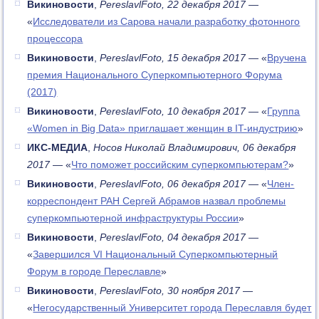
Викиновости
,
PereslavlFoto, 22 декабря 2017
—
«
Исследователи из Сарова начали разработку фотонного
процессора
Викиновости
,
PereslavlFoto, 15 декабря 2017
— «
Вручена
премия Национального Суперкомпьютерного Форума
(2017)
Викиновости
,
PereslavlFoto, 10 декабря 2017
— «
Группа
«Women in Big Data» приглашает женщин в IT-индустрию
»
ИКС-МЕДИА
,
Носов Николай Владимирович, 06 декабря
2017
— «
Что поможет российским суперкомпьютерам?
»
Викиновости
,
PereslavlFoto, 06 декабря 2017
— «
Член-
корреспондент РАН Сергей Абрамов назвал проблемы
суперкомпьютерной инфраструктуры России
»
Викиновости
,
PereslavlFoto, 04 декабря 2017
—
«
Завершился VI Национальный Суперкомпьютерный
Форум в городе Переславле
»
Викиновости
,
PereslavlFoto, 30 ноября 2017
—
«
Негосударственный Университет города Переславля будет