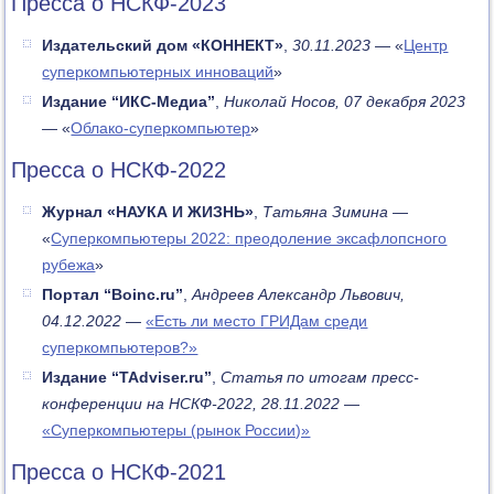
Пресса о НСКФ-2023
Издательский дом «КОННЕКТ»
,
30.11.2023
— «
Центр
суперкомпьютерных инноваций
»
Издание “ИКС-Медиа”
,
Николай Носов, 07 декабря 2023
— «
Облако-суперкомпьютер
»
Пресса о НСКФ-2022
Журнал «НАУКА И ЖИЗНЬ»
,
Татьяна Зимина
—
«
Суперкомпьютеры 2022: преодоление эксафлопсного
рубежа
»
Портал “Boinc.ru”
,
Андреев Александр Львович,
04.12.2022
—
«Есть ли место ГРИДам среди
суперкомпьютеров?»
Издание “TAdviser.ru”
,
Статья по итогам пресс-
конференции на НСКФ-2022, 28.11.2022
—
«Суперкомпьютеры (рынок России)»
Пресса о НСКФ-2021