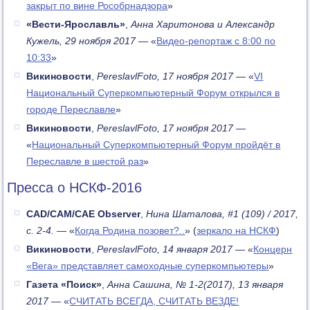
закрыт по вине Рособрнадзора
»
«Вести-Ярославль»
,
Анна Харитонова и Александр
Кужель, 29 ноября 2017
— «
Видео-репортаж с 8:00 по
10:33
»
Викиновости
,
PereslavlFoto, 17 ноября 2017
— «
VI
Национальный Суперкомпьютерный Форум открылся в
городе Переславле
»
Викиновости
,
PereslavlFoto, 17 ноября 2017
—
«
Национальный Суперкомпьютерный Форум пройдёт в
Переславле в шестой раз
»
Пресса о НСКФ-2016
CAD/CAM/CAE Observer
,
Нина Шаталова, #1 (109) / 2017,
с. 2-4.
— «
Когда Родина позовет?..
» (
зеркало на НСКФ
)
Викиновости
,
PereslavlFoto, 14 января 2017
— «
Концерн
«Вега» представляет самоходные суперкомпьютеры
»
Газета «Поиск»
,
Анна Сашина, № 1-2(2017), 13 января
2017
— «
СЧИТАТЬ ВСЕГДА, СЧИТАТЬ ВЕЗДЕ!