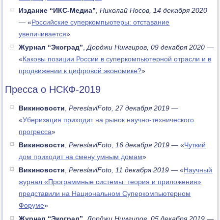
Издание “ИКС-Медиа”
,
Николай Носов, 14 декабря 2020
— «
Российские суперкомпьютеры: отставание
увеличивается
»
Журнал “Экоград”
,
Дорджи Нимгиров, 09 декабря 2020
—
«
Каковы позиции России в суперкомпьютерной отрасли и в
продвижении к цифровой экономике?
»
Пресса о НСКФ-2019
Викиновости
,
PereslavlFoto, 27 декабря 2019
—
«
Уберизация приходит на рынок научно-технического
прогресса
»
Викиновости
,
PereslavlFoto, 16 декабря 2019
— «
Чуткий
дом приходит на смену умным домам
»
Викиновости
,
PereslavlFoto, 11 декабря 2019
— «
Научный
журнал «Программные системы: теория и приложения»
представили на Национальном Суперкомпьютерном
Форуме
»
Журнал “Экоград”
,
Дорджи Нимгиров, 05 декабря 2019
—