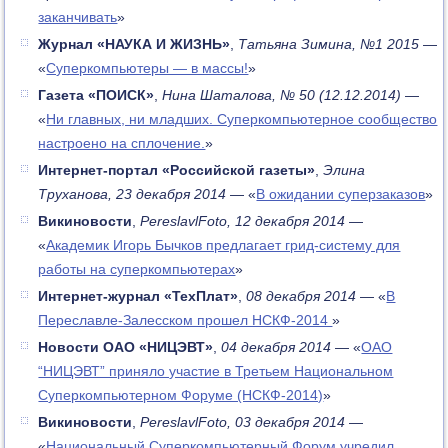
заканчивать
»
Журнал «НАУКА И ЖИЗНЬ»
,
Татьяна Зимина, №1 2015
—
«
Суперкомпьютеры — в массы!
»
Газета «ПОИСК»
,
Нина Шаталова, № 50 (12.12.2014)
—
«
Ни главных, ни младших. Суперкомпьютерное сообщество
настроено на сплочение.
»
Интернет-портал «Российской газеты»
,
Элина
Труханова, 23 декабря 2014
— «
В ожидании суперзаказов
»
Викиновости
,
PereslavlFoto, 12 декабря 2014
—
«
Академик Игорь Бычков предлагает грид-систему для
работы на суперкомпьютерах
»
Интернет-журнал «ТехПлат»
,
08 декабря 2014
— «
В
Переславле-Залесском прошел НСКФ-2014
»
Новости ОАО «НИЦЭВТ»
,
04 декабря 2014
— «
ОАО
“НИЦЭВТ” приняло участие в Третьем Национальном
Суперкомпьютерном Форуме (НСКФ-2014)
»
Викиновости
,
PereslavlFoto, 03 декабря 2014
—
«
Национальный Суперкомпьютерный Форум учредил