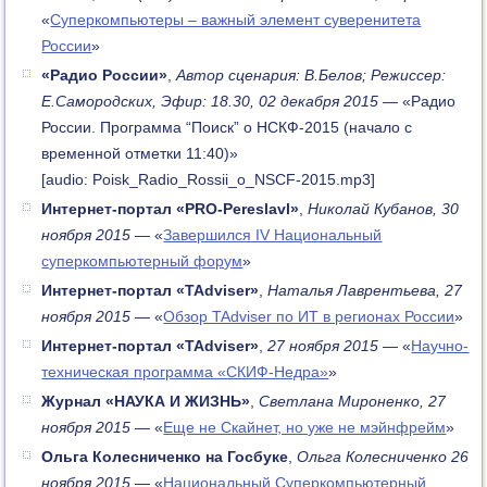
«
Суперкомпьютеры – важный элемент суверенитета
России
»
«Радио России»
,
Автор сценария: В.Белов; Режиссер:
Е.Самородских, Эфир: 18.30, 02 декабря 2015
— «Радио
России. Программа “Поиск” о НСКФ-2015 (начало с
временной отметки 11:40)»
[audio: Poisk_Radio_Rossii_o_NSCF-2015.mp3]
Интернет-портал «PRO-Pereslavl»
,
Николай Кубанов, 30
ноября 2015
— «
Завершился IV Национальный
суперкомпьютерный форум
»
Интернет-портал «TAdviser»
,
Наталья Лаврентьева, 27
ноября 2015
— «
Обзор TAdviser по ИТ в регионах России
»
Интернет-портал «TAdviser»
,
27 ноября 2015
— «
Научно-
техническая программа «СКИФ-Недра»
»
Журнал «НАУКА И ЖИЗНЬ»
,
Светлана Мироненко, 27
ноября 2015
— «
Еще не Скайнет, но уже не мэйнфрейм
»
Ольга Колесниченко на Госбуке
,
Ольга Колесниченко 26
ноября 2015
— «
Национальный Суперкомпьютерный