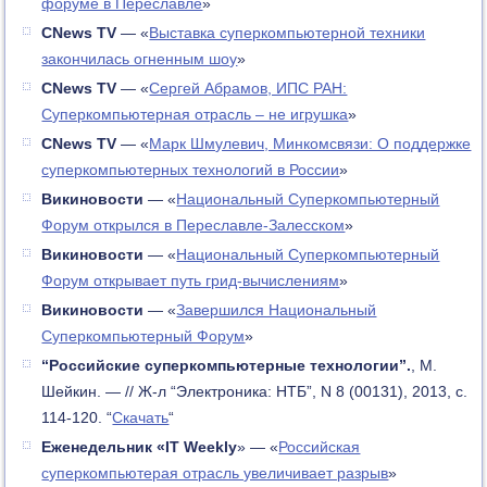
форуме в Переславле
»
CNews TV
— «
Выставка суперкомпьютерной техники
закончилась огненным шоу
»
CNews TV
— «
Сергей Абрамов, ИПС РАН:
Суперкомпьютерная отрасль – не игрушка
»
CNews TV
— «
Марк Шмулевич, Минкомсвязи: О поддержке
суперкомпьютерных технологий в России
»
Викиновости
— «
Национальный Суперкомпьютерный
Форум открылся в Переславле-Залесском
»
Викиновости
— «
Национальный Суперкомпьютерный
Форум открывает путь грид-вычислениям
»
Викиновости
— «
Завершился Национальный
Суперкомпьютерный Форум
»
“Российские суперкомпьютерные технологии”.
, М.
Шейкин. — // Ж-л “Электроника: НТБ”, N 8 (00131), 2013, с.
114-120. “
Скачать
“
Еженедельник «IT Weekly
» — «
Российская
суперкомпьютерая отрасль увеличивает разрыв
»