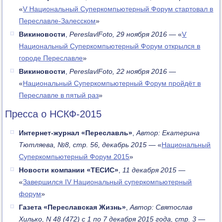
«
V Национальный Суперкомпьютерный Форум стартовал в
Переславле-Залесском
»
Викиновости
,
PereslavlFoto, 29 ноября 2016
— «
V
Национальный Суперкомпьютерный Форум открылся в
городе Переславле
»
Викиновости
,
PereslavlFoto, 22 ноября 2016
—
«
Национальный Суперкомпьютерный Форум пройдёт в
Переславле в пятый раз
»
Пресса о НСКФ-2015
Интернет-журнал «Переславль»
,
Автор: Екатерина
Тютляева, №8, стр. 56, декабрь 2015
— «
Национальный
Суперкомпьютерный Форум 2015
»
Новости компании «ТЕСИС»
,
11 декабря 2015
—
«
Завершился IV Национальный суперкомпьютерный
форум
»
Газета «Переславская Жизнь»
,
Автор: Святослав
Хилько, N 48 (472) с 1 по 7 декабря 2015 года, стр. 3
—