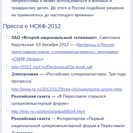
неприхотлива и может использоваться в военных и
гражданских целях. До этого в России подобное решение
не применялось до настоящего времени»
Пресса о НСКФ-2012
ЗАО «Второй национальный телеканал»
,
Светлана
Карульская, 03 декабря 2012
— «
Беларусь и Россия
представили новую «суперкомпьютерную» программу
«СКИФ-Недра»
»
http://2012.nscf.ru/Electronica01e-book.pdf
Э
лектроника
—
«Российские суперкомпьютеры. Три года
прогресса”
http://www.rg.ru/2012/11/29/reg-cfo/superkomp-anons.html
Российская газета —
«В Переславле открылся
суперкомпьютерный форум».
http://foto.rg.ru/photos/aebafd60/4.html
Российская газета
— Фоторепортаж «Первый
национальный суперкомпьютерный форум в Переславле-
Залесском»