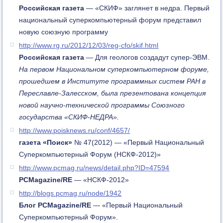
Российская газета
— «СКИФ» заглянет в недра. Первый
национальный суперкомпьютерный форум представил
новую союзную программу
http://www.rg.ru/2012/12/03/reg-cfo/skif.html
Российская газета
— Для геологов создадут супер-ЭВМ.
На первом Национальном суперкомпьютерном форуме,
прошедшем в Институте программных систем РАН в
Переславле-Залесском, была презентована концепция
новой научно-технической программы Союзного
государства «СКИФ-НЕДРА».
http://www.poisknews.ru/conf/4657/
газета «Поиск»
№ 47(2012) — «Первый Национальный
Суперкомпьютерный Форум (НСКФ-2012)»
http://www.pcmag.ru/news/detail.php?ID=47594
PCMagazine/
RE
— «НСКФ-2012»
http://blogs.pcmag.ru/node/1942
Блог
PCMagazine/
RE
— «Первый Национальный
Суперкомпьютерный Форум».