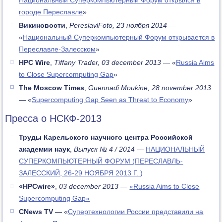
городе Переславле
»
Викиновости
,
PereslavlFoto, 23 ноября 2014
—
«
Национальный Суперкомпьютерный Форум открывается в
Переславле-Залесском
»
HPC Wire
,
Tiffany Trader, 03 december 2013
— «
Russia Aims
to Close Supercomputing Gap
»
The Moscow Times
,
Guennadi Moukine, 28 november 2013
— «
Supercomputing Gap Seen as Threat to Economy
»
Пресса о НСКФ-2013
Труды Карельского научного центра Российской
академии наук
,
Выпуск № 4 / 2014
—
НАЦИОНАЛЬНЫЙ
СУПЕРКОМПЬЮТЕРНЫЙ ФОРУМ (ПЕРЕСЛАВЛЬ-
ЗАЛЕССКИЙ, 26-29 НОЯБРЯ 2013 Г. )
«HPCwire»
,
03 december 2013
—
«Russia Aims to Close
Supercomputing Gap»
CNews TV
— «
Супертехнологии России представили на