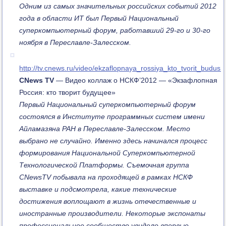
Одним из самых значительных российских событий 2012
года в области ИТ был Первый Национальный
суперкомпьютерный форум, работавший 29-го и 30-го
ноября в Переславле-Залесском.
http://tv.cnews.ru/video/ekzaflopnaya_rossiya_kto_tvorit_budus
CNews
TV
— Видео коллаж о НСКФ’2012 — «Экзафлопная
Россия: кто творит будущее»
Первый Национальный суперкомпьютерный форум
состоялся в Институте программных систем имени
Айламазяна РАН в Переславле-Залесском. Место
выбрано не случайно. Именно здесь начинался процесс
формирования Национальной Суперкомпьютерной
Технологической Платформы. Съемочная группа
CNewsTV побывала на проходящей в рамках НСКФ
выставке и подсмотрела, какие технические
достижения воплощают в жизнь отечественные и
иностранные производители. Некоторые экспонаты
профессиональное сообщество увидело впервые.