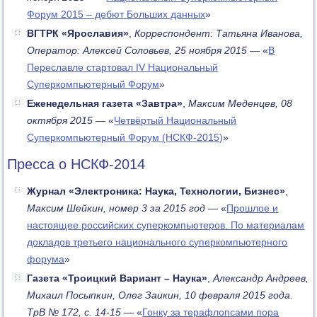
Форум 2015 – дебют Больших данных
»
ВГТРК «Ярославия»
,
Корреспондент: Татьяна Иванова,
Оператор: Алексей Соловьев, 25 ноября 2015
— «
В
Переславле стартовал IV Национальный
Суперкомпьютерный Форум
»
Еженедельная газета «Завтра»
,
Максим Меденцев, 08
октября 2015
— «
Четвёртый Национальный
Суперкомпьютерный Форум (НСКФ-2015)
»
Пресса о НСКФ-2014
Журнал «Электроника: Наука, Технологии, Бизнес»
,
Максим Шейкин, номер 3 за 2015 год
— «
Прошлое и
настоящее российских суперкомпьютеров. По материалам
докладов третьего национального суперкомпьютерного
форума
»
Газета «Троицкий Вариант – Наука»
,
Александр Андреев,
Михаил Посыпкин, Олег Заикин, 10 февраля 2015 года.
ТрВ № 172, c. 14-15
— «
Гонку за терафлопсами пора