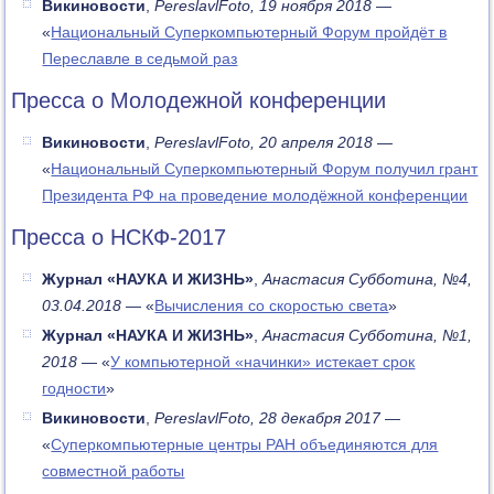
Викиновости
,
PereslavlFoto, 19 ноября 2018
—
«
Национальный Суперкомпьютерный Форум пройдёт в
Переславле в седьмой раз
Пресса о Молодежной конференции
Викиновости
,
PereslavlFoto, 20 апреля 2018
—
«
Национальный Суперкомпьютерный Форум получил грант
Президента РФ на проведение молодёжной конференции
Пресса о НСКФ-2017
Журнал «НАУКА И ЖИЗНЬ»
,
Анастасия Субботина, №4,
03.04.2018
— «
Вычисления со скоростью света
»
Журнал «НАУКА И ЖИЗНЬ»
,
Анастасия Субботина, №1,
2018
— «
У компьютерной «начинки» истекает срок
годности
»
Викиновости
,
PereslavlFoto, 28 декабря 2017
—
«
Суперкомпьютерные центры РАН объединяются для
совместной работы