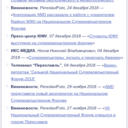
Викиновости
,
PereslavlFoto, 24 декабря 2018
—
«
Корпорация AMD рассказала о работе с ускорителем
Radeon MI60 на Национальном Суперкомпьютерном
Форуме
Пресс-центр ЮФУ
,
07 декабря 2018
— «
Студенты ЮФУ
выступили на суперкомпьютерном форуме
»
ИКС-МЕДИА
,
Носов Николай Владимирович, 04 декабря
2018
— «
Суперкомпьютеры: догнать и перегнать Америку
»
Телеканал “Переславль”
,
04 декабря 2018
— «
Видео-
репортаж “Седьмой Национальный Суперкомпьютерный
Форум-2018”
Викиновости
,
PereslavlFoto, 29 ноября 2018
— «
AMD
представила новый акселератор на Национальном
Суперкомпьютерном Форуме
Викиновости
,
PereslavlFoto, 27 ноября 2018
— «
VII
Национальный Суперкомпьютерный Форум открылся в
городе Переславле